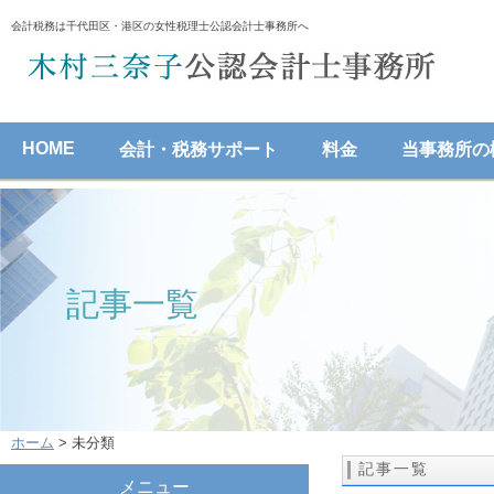
会計税務は千代田区・港区の女性税理士公認会計士事務所へ
HOME
会計・税務サポート
料金
当事務所の
記事一覧
ホーム
> 未分類
記事一覧
メニュー