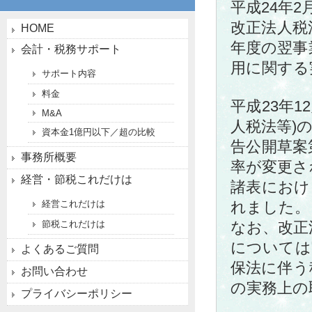
平成24年2
改正法人税
HOME
年度の翌事
会計・税務サポート
用に関する
サポート内容
料金
平成23年
M&A
人税法等)
資本金1億円以下／超の比較
告公開草案
事務所概要
率が変更さ
経営・節税これだけは
諸表におけ
経営これだけは
れました。
節税これだけは
なお、改正
については
よくあるご質問
保法に伴う
お問い合わせ
の実務上の
プライバシーポリシー