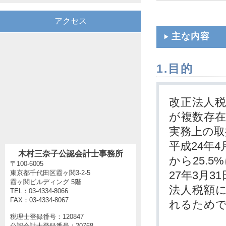
アクセス
主な内容
1.目的
改正法人
が複数存
実務上の
平成24年
木村三奈子公認会計士事務所
から25.
〒100-6005
東京都千代田区霞ヶ関3-2-5
27年3月
霞ヶ関ビルディング 5階
法人税額に
TEL：03-4334-8066
FAX：03-4334-8067
れるため
税理士登録番号：120847
公認会計士登録番号：20768