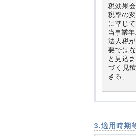
税効果
税率の変
に準じて
当事業年
法人税
要では
と見込ま
づく見
きる。
3.適用時期